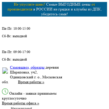
Не упустите шанс!
Самые ВЫГОДНЫЕ цены
от
производителя
в РОССИИ на грядки и клумбы из ДПК,
убедитесь сами!
Пн-Пт: 10:00-15:00
Сб-Вс: выходной
Пн-Пт: 09:00-17:00
Сб-Вс: выходной
Самовывоз, образцы
деревня
Шараповка, уч2,
Одинцовский г. о., Московская
обл.
Время работы »
Онлайн - заявки принимаем
круглосуточно
Время работы офиса »
Многоканальный