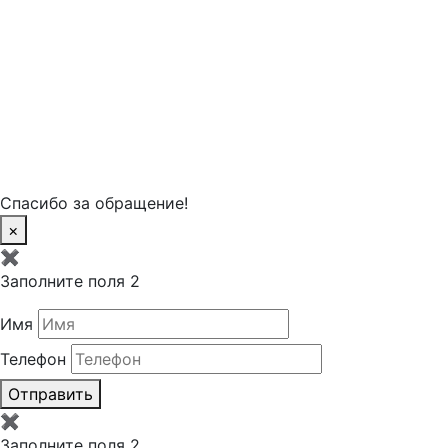
круглосуточно
Шараповка, уч2,
Время работы
Одинцовский
офиса »
городской округ,
Московская
область
Время работы »
Спасибо за обращение!
×
✖
Заполните поля 2
Имя
Телефон
Отправить
✖
Заполните поля 2